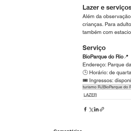
Lazer e serviço
Além da observação d
crianças. Para adul
também com estacion
Serviço
BioParque do Rio
📍
Endereço: Parque da 
🕒 Horário: de quart
🎟️ Ingressos: disponí
turismo RJ
BioParque do 
LAZER