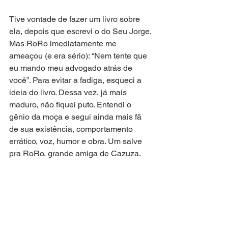
Tive vontade de fazer um livro sobre 
ela, depois que escrevi o do Seu Jorge. 
Mas RoRo imediatamente me 
ameaçou (e era sério): “Nem tente que 
eu mando meu advogado atrás de 
você”. Para evitar a fadiga, esqueci a 
ideia do livro. Dessa vez, já mais 
maduro, não fiquei puto. Entendi o 
gênio da moça e segui ainda mais fã 
de sua existência, comportamento 
errático, voz, humor e obra. Um salve 
pra RoRo, grande amiga de Cazuza.
Só não vou ficar dizendo que Cássia 
Eller recebeu RoRo no céu e essas 
baboseiras todas porque nem acredito 
nisso. O que se leva da vida é a vida 
que se leva e, errada ou não, tudo é 