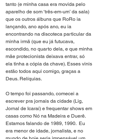
tanto (e minha casa era movida pelo 
aparelho de som ‘três-em-um’ da sala) 
que os outros álbuns que RoRo ia 
lançando, ano após ano, eu ia 
encontrando na discoteca particular da 
minha irmã (que eu já futucava, 
escondido, no quarto dela, e que minha 
mãe protecionista deixava entrar, só 
ela tinha a cópia da chave). Esses vinis 
estão todos aqui comigo, graças a 
Deus. Relíquias.
O tempo foi passando, comecei a 
escrever pra jornais da cidade (Lig, 
Jornal de Icaraí) e frequentar shows em 
casas como Nó na Madeira e Duerê. 
Estamos falando de 1989, 1990.  Eu 
era menor de idade, jornalista, e no 
mundo de hoje seria impensável um 